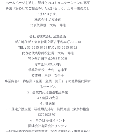
ホームページを通じ、皆様とのコミュニケーションの充実
を図り安心してご相談をいただけるよう、より一層努力し
てまいります。
株式会社 足立企画
代表取締役 大島 伸雄
会社名株式会社 足立企画
所在地住所：東京都足立区古千谷本町2-12-18
TEL：03-3855-8781 FAX：03-3855-8782
代表者代表取締役社長：大島 伸雄
設立年月日平成9年5月20日
資本金8,000,000円
常務取締役：大島 志津子
監査役：星野 百合子
事業内容1：葬祭業（企画・立案・施工）その他葬儀に関す
るサービス
2：企業内託児施設委託事業
3：病院内売店
4：搬送業
5：居宅介護支援・福祉用具貸与・訪問介護（東京都指定
1372103570）
6：その他 各種イベント
関連会社有限会社リンデン
一般貨物旅客自動車運送事業（関自貨第91号・事業者番号