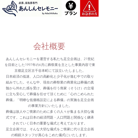
​会社概要
あんしんセレモニーを運営する私たち足立企画は、21世紀
を目前とした1997年の6月に葬祭業を主とした事業内容で東
京都足立区古千谷本町にて設立いたしました。
日本経済の低迷、人口の高齢化と少子化が進む中での取り
組みでした。そんな中、現在の葬祭業の商業化は葬儀の真
髄から外れた感を受け、葬儀を行う喪家（そうけ）の立場
に立ち安心して葬儀を任せて頂くために「心のこめられた
葬儀」「明瞭な低価格設定による葬儀」の実施を足立企画
の事業方針にいたしました。
葬儀は故人やご喪家のために多くの人々が集まる大切な儀
式です。これは日本の経済問題・人口問題と関係なく継承
されていく日本の重要な儀式と考えております。
足立企画では、そんな大切な儀式をご喪家に代り足立企画
の精鋭スタッフが真心をこめた儀式にいたします。