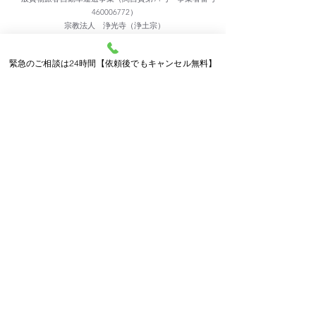
460006772）
宗教法人 浄光寺（浄土宗）
学校法人 浄円学園 舎人幼稚園
従業員数32名
緊急のご相談は24時間【依頼後でもキャンセル無料】
車両台数10台